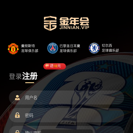
送
18
元
注册
登录