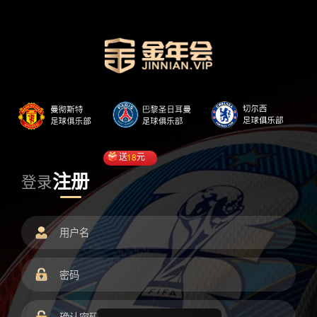
送
18
元
注册
登录