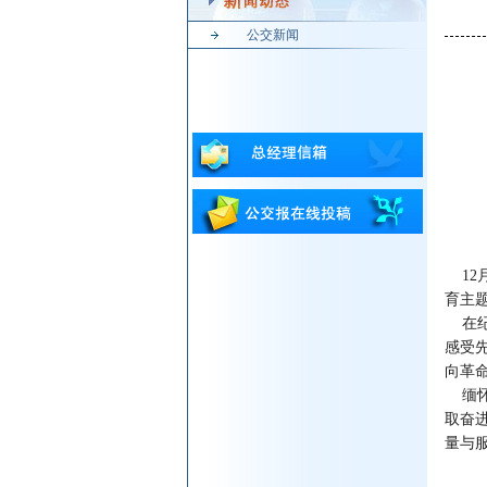
公交新闻
12
育主
在纪
感受
向革
缅怀
取奋
量与