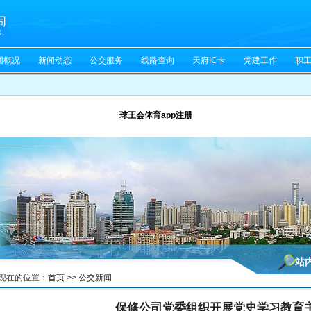
团概况
新闻动态
公交服务
线路查询
天府IC卡
党建工作
职
球王会体育app注册
站
现在的位置：
首页
>>
公交新闻
保修公司党委组织开展党史学习教育